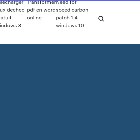
elecharger
Transformer
Need for
eux dechec
pdf en word
speed carbon
ratuit
online
patch 1.4
indows 8
windows 10