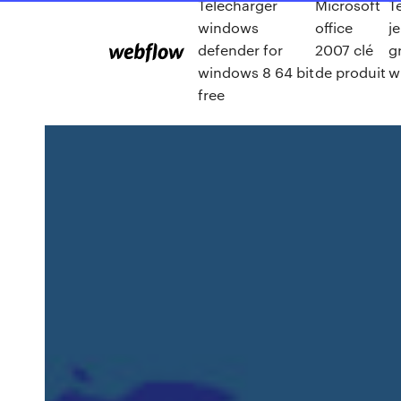
Télécharger
Microsoft
T
windows
office
j
defender for
2007 clé
g
windows 8 64 bit
de produit
w
free