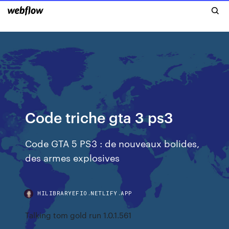
Code triche gta 3 ps3
Code GTA 5 PS3 : de nouveaux bolides,
des armes explosives
HILIBRARYEFIO.NETLIFY.APP
Talking tom gold run 1.0.1.561